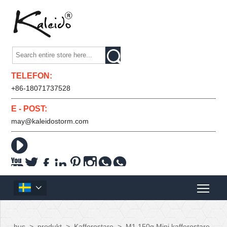

TELEFON:
+86-18071737528
E - POST:
may@kaleidostorm.com










hus
>
produkt
>
Kafferostare
>
M1 150g Mini kafferostare