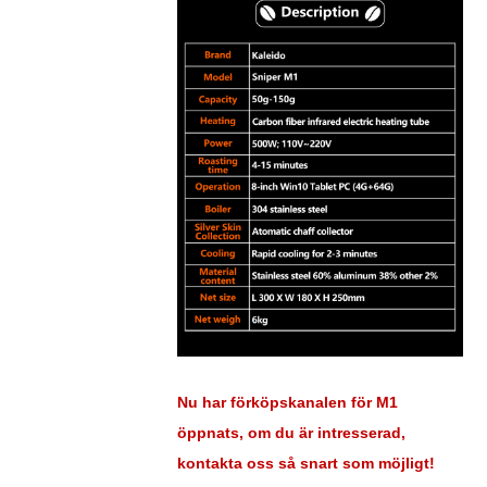
Nu har förköpskanalen för M1
öppnats, om du är intresserad,
kontakta oss så snart som möjligt!