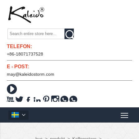

TELEFON:
+86-18071737528
E - POST:
may@kaleidostorm.com










hus
>
produkt
>
Kafferostare
>