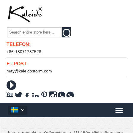

TELEFON:
+86-18071737528
E - POST:
may@kaleidostorm.com










hus
>
produkt
>
Kafferostare
>
M1 150g Mini kafferostare