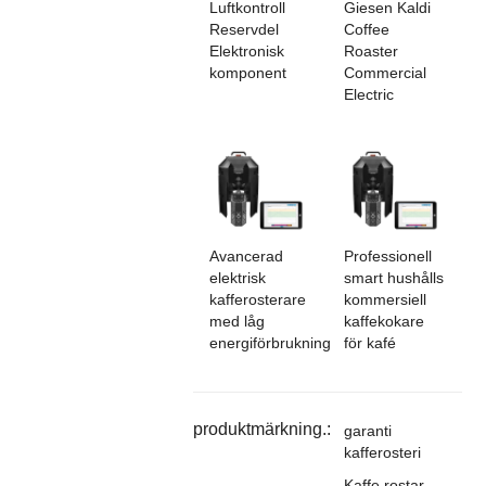
Luftkontroll
Giesen Kaldi
Reservdel
Coffee
Elektronisk
Roaster
komponent
Commercial
Electric
Avancerad
Professionell
elektrisk
smart hushålls
kafferosterare
kommersiell
med låg
kaffekokare
energiförbrukning
för kafé
produktmärkning.:
garanti
kafferosteri
Kaffe rostar