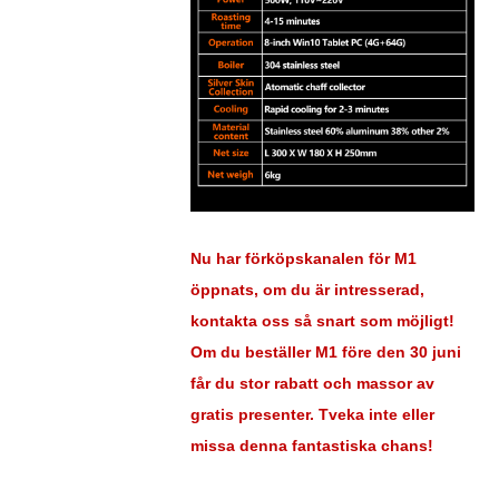
Nu har förköpskanalen för M1
öppnats, om du är intresserad,
kontakta oss så snart som möjligt!
Om du beställer M1 före den 30 juni
får du stor rabatt och massor av
gratis presenter. Tveka inte eller
missa denna fantastiska chans!