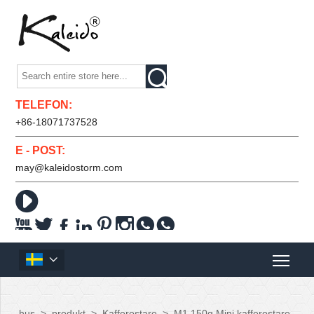

TELEFON:
+86-18071737528
E - POST:
may@kaleidostorm.com










hus
>
produkt
>
Kafferostare
>
M1 150g Mini kafferostare