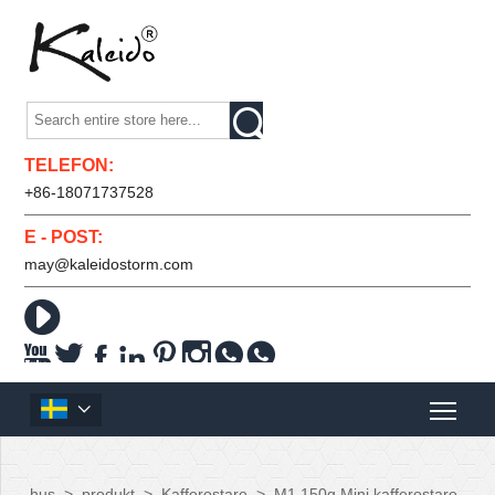

TELEFON:
+86-18071737528
E - POST:
may@kaleidostorm.com










hus
>
produkt
>
Kafferostare
>
M1 150g Mini kafferostare