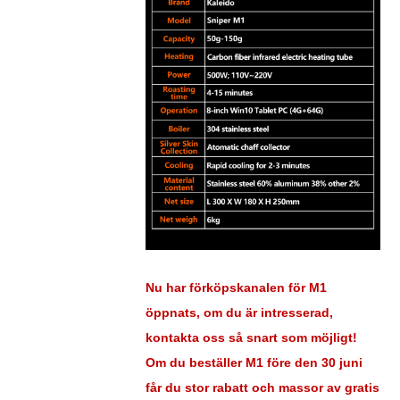
Nu har förköpskanalen för M1
öppnats, om du är intresserad,
kontakta oss så snart som möjligt!
Om du beställer M1 före den 30 juni
får du stor rabatt och massor av gratis