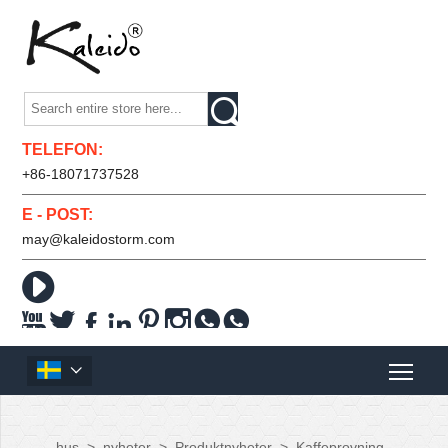

TELEFON:
+86-18071737528
E - POST:
may@kaleidostorm.com










hus
>
nyheter
>
Produktnyheter
>
Kaffeprovning